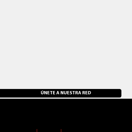
TECNOLOGIA
ÚNETE A NUESTRA RED
Pall-Ex Iberia S.L.
Cerrajeros 23-31-33, Manzana M-4, 28830 San Fernando de Henares
+34 91 796 4500
|
@pallexiberia
|
infopallex@pallex.es