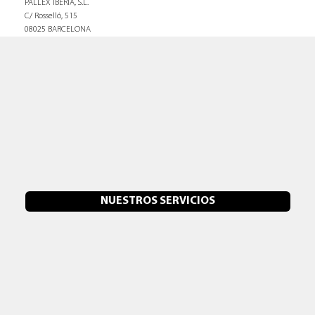
PALLEX IBERIA, S.L.
C/ Rosselló, 515
08025 BARCELONA
NUESTROS SERVICIOS