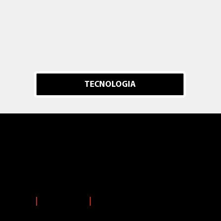
TECNOLOGIA
eria S.L.
ros 23-31-33, Manzana M-4, 28830 San Fernando de Henares
 796 4500
|
@pallexiberia
|
infopallex@pallex.es
e privacidad
Pol.Priv. Redes Sociales
Politica de gestion integr