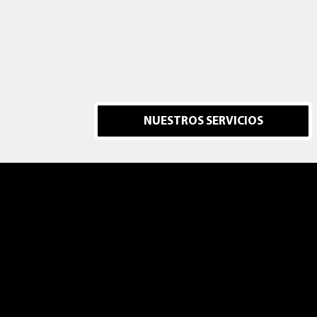
NUESTROS SERVICIOS
Pall-Ex Ib
Cerraje
+34 91
Politica de cookies
Politica d