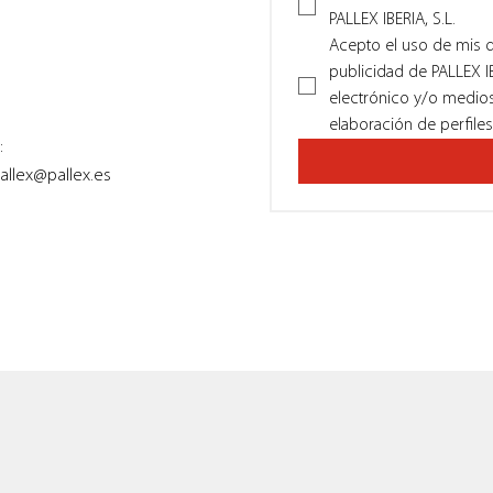
PALLEX IBERIA, S.L.
Acepto el uso de mis da
publicidad de PALLEX IB
electrónico y/o medios
elaboración de perfiles
:
allex@pallex.es